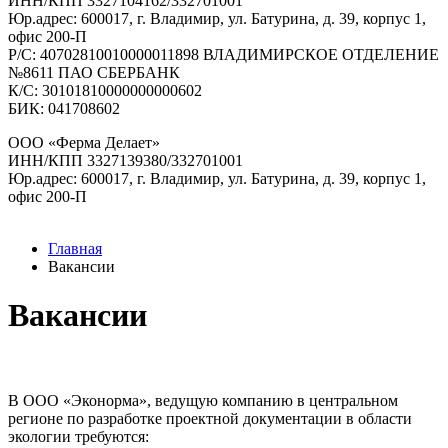
ИНН/КПП 3327104162/332701001
Юр.адрес: 600017, г. Владимир, ул. Батурина, д. 39, корпус 1,
офис 200-П
Р/C: 40702810010000011898 ВЛАДИМИРСКОЕ ОТДЕЛЕНИЕ
№8611 ПАО СБЕРБАНК
К/С: 30101810000000000602
БИК: 041708602
ООО «Ферма Делает»
ИНН/КПП 3327139380/332701001
Юр.адрес: 600017, г. Владимир, ул. Батурина, д. 39, корпус 1,
офис 200-П
Главная
Вакансии
Вакансии
В ООО «Эконорма», ведущую компанию в центральном
регионе по разработке проектной документации в области
экологии требуются: